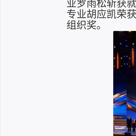
业罗雨松斩获就
专业胡应凯荣
组织奖。