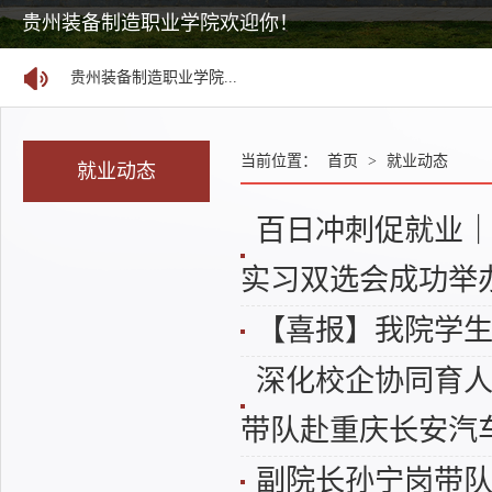
国家24365大学生就业服务平台
贵州装备制造职业学院欢迎你！
贵州装备制造职业学院...
贵州装备制造职业学院...
贵州装备制造职业学院...
贵州装备制造职业学院...
当前位置：
首页
>
就业动态
就业动态
关于举办贵州省2026年...
百日冲刺促就业｜
“广聚天下英才 汇聚...
实习双选会成功举
【志愿代码：0763】贵...
2026年分类考试招生职...
【喜报】我院学
贵州装备制造职业学院...
深化校企协同育人
贵州装备制造职业学院...
带队赴重庆长安汽
贵州装备制造职业学院...
副院长孙宁岗带